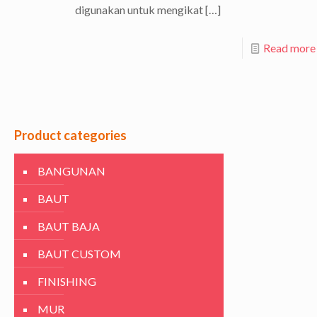
digunakan untuk mengikat
[…]
Read more
Product categories
BANGUNAN
BAUT
BAUT BAJA
BAUT CUSTOM
FINISHING
MUR