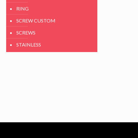
RING
SCREW CUSTOM
SCREWS
STAINLESS