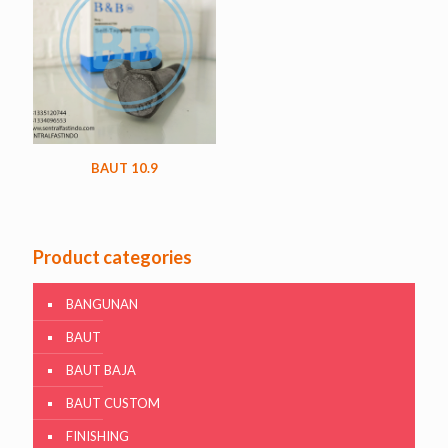
BAUT 10.9
Product categories
BANGUNAN
BAUT
BAUT BAJA
BAUT CUSTOM
FINISHING