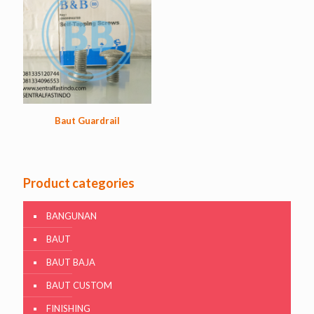
Baut Guardrail
Product categories
BANGUNAN
BAUT
BAUT BAJA
BAUT CUSTOM
FINISHING