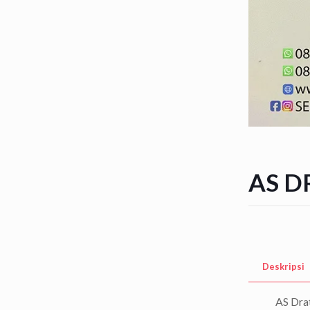
AS D
Deskripsi
AS Drat