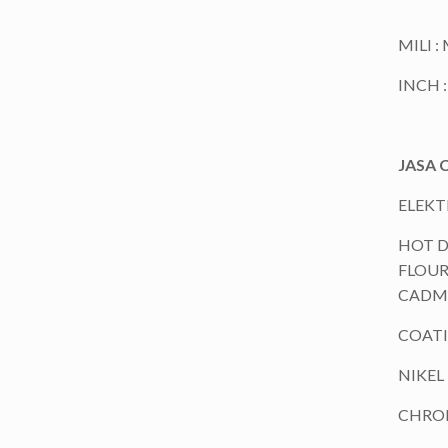
MILI :
INCH : 
JASA 
ELEKT
HOT D
FLOU
CADM
COATI
NIKEL
CHRO