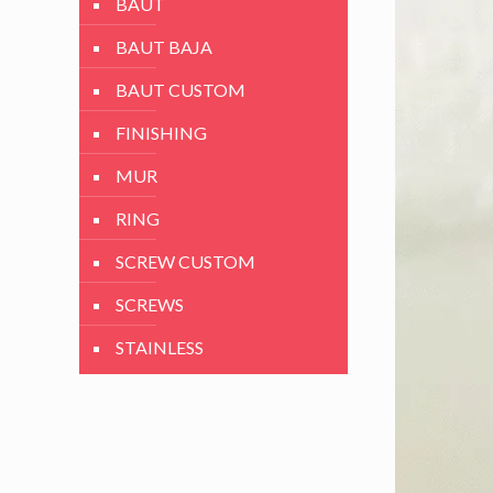
BAUT
BAUT BAJA
BAUT CUSTOM
FINISHING
MUR
RING
SCREW CUSTOM
SCREWS
STAINLESS