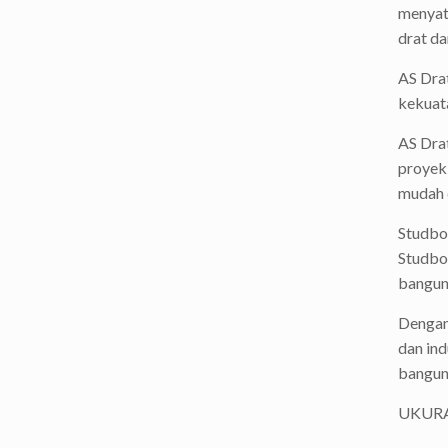
menyatu
drat d
AS Drat
kekuata
AS Drat
proyek 
mudah 
Studbol
Studbol
bangun
Dengan 
dan ind
bangun
UKUR