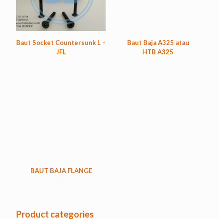
Baut Socket Countersunk L –
Baut Baja A325 atau
JFL
HTB A325
BAUT BAJA FLANGE
Product categories