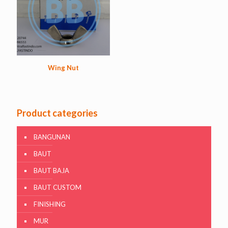
Wing Nut
Product categories
BANGUNAN
BAUT
BAUT BAJA
BAUT CUSTOM
FINISHING
MUR