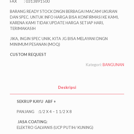
FAX : 0313891500
BARANG READY STOCK DNGN BERBAGAI MACAM UKURAN
DAN SPEC. UNTUK INFO HARGA BISA KONFIRMASI KE KAMI,
KARENA KAMI TIDAK UPDATE HARGA SETIAP HARI,
TERIMAKASIH
JIKA, INGIN SPEC UNIK, KITA JG BISA MELAYANI DNGN
MINIMUM PESANAN (MOQ)
CUSTOM REQUEST
Kategori:
BANGUNAN
Deskripsi
SEKRUP KAYU ABF +
PANJANG :1/2 X 4 – 1 1/2 X 8
JASA COATING:
ELEKTRO GALVANIS (UCP PUTIH/ KUNING)