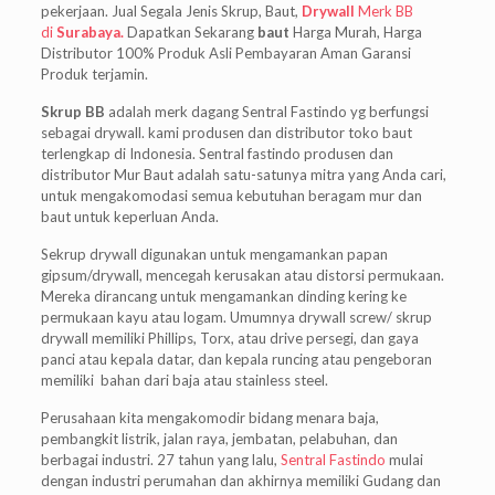
pekerjaan. Jual Segala Jenis Skrup, Baut,
Drywall
Merk BB
di
Surabaya.
Dapatkan Sekarang
baut
Harga Murah, Harga
Distributor 100% Produk Asli Pembayaran Aman Garansi
Produk terjamin.
Skrup BB
adalah merk dagang Sentral Fastindo yg berfungsi
sebagai drywall. kami produsen dan distributor toko baut
terlengkap di Indonesia. Sentral fastindo produsen dan
distributor Mur Baut adalah satu-satunya mitra yang Anda cari,
untuk mengakomodasi semua kebutuhan beragam mur dan
baut untuk keperluan Anda.
Sekrup drywall digunakan untuk mengamankan papan
gipsum/drywall, mencegah kerusakan atau distorsi permukaan.
Mereka dirancang untuk mengamankan dinding kering ke
permukaan kayu atau logam. Umumnya drywall screw/ skrup
drywall memiliki Phillips, Torx, atau drive persegi, dan gaya
panci atau kepala datar, dan kepala runcing atau pengeboran
memiliki bahan dari baja atau stainless steel.
Perusahaan kita mengakomodir bidang menara baja,
pembangkit listrik, jalan raya, jembatan, pelabuhan, dan
berbagai industri. 27 tahun yang lalu,
Sentral Fastindo
mulai
dengan industri perumahan dan akhirnya memiliki Gudang dan