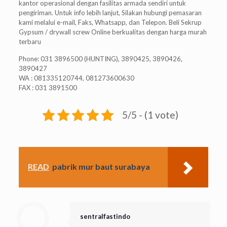
kantor operasional dengan fasilitas armada sendiri untuk
pengiriman. Untuk info lebih lanjut, Silakan hubungi pemasaran
kami melalui e-mail, Faks, Whatsapp, dan Telepon. Beli Sekrup
Gypsum / drywall screw Online berkualitas dengan harga murah
terbaru
Phone: 031 3896500 (HUNTING), 3890425, 3890426,
3890427
WA : 081335120744, 081273600630
FAX : 031 3891500
5/5 - (1 vote)
READ
pabrik mur baut surabaya
sentralfastindo