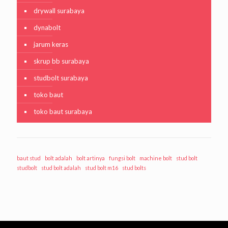
drywall surabaya
dynabolt
jarum keras
skrup bb surabaya
studbolt surabaya
toko baut
toko baut surabaya
baut stud
bolt adalah
bolt artinya
fungsi bolt
machine bolt
stud bolt
studbolt
stud bolt adalah
stud bolt m16
stud bolts